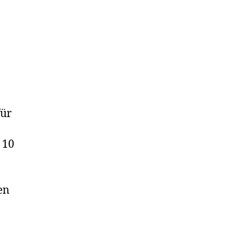
für
 10
en