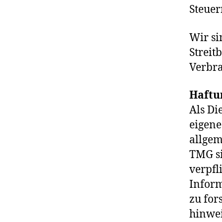
Steue
Wir si
Streit
Verbra
Haftun
Als Di
eigene
allgem
TMG si
verpfl
Infor
zu for
hinwei