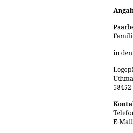
Angab
Paarbe
Famili
in den
Logopä
Uthma
58452
Konta
Telefo
E-Mai