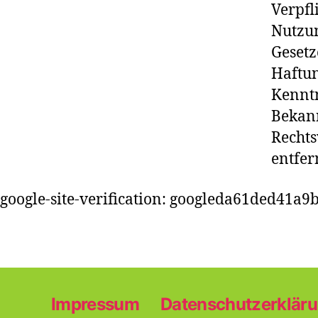
Verpfl
Nutzu
Gesetz
Haftun
Kenntn
Bekan
Rechts
entfer
google-site-verification: googleda61ded41a9
Impressum
Datenschutzerklär