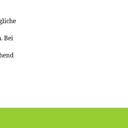
gliche
. Bei
ehend